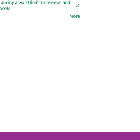
oducing a word limit for reviews and
ocols
More