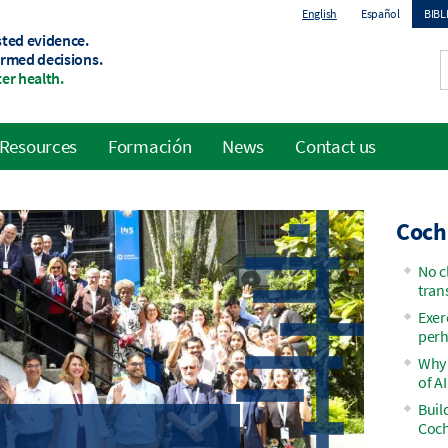
English
Español
BIB
sted evidence.
To
ormed decisions.
er health.
me
Resources
Formación
News
Contact us
Coch
No c
tran
Exer
perh
Why 
of AI
Buil
Coch