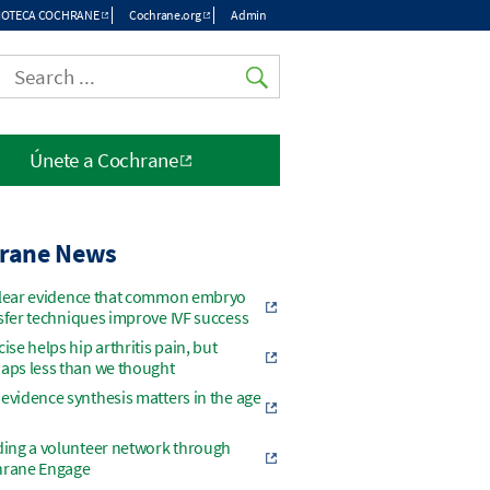
LIOTECA COCHRANE
Cochrane.org
Admin
p
nu
Únete a Cochrane
rane News
lear evidence that common embryo
sfer techniques improve IVF success
cise helps hip arthritis pain, but
aps less than we thought
evidence synthesis matters in the age
ding a volunteer network through
rane Engage