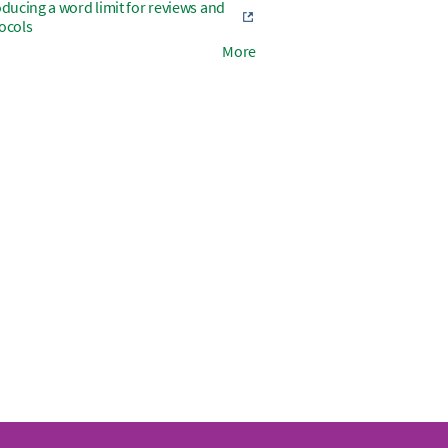
oducing a word limit for reviews and
ocols
More