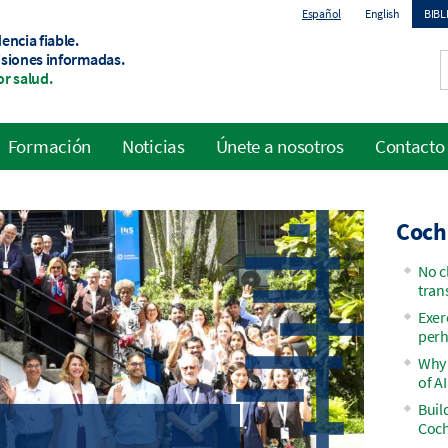
Español
English
BIB
encia fiable.
To
isiones informadas.
r salud.
me
Formación
Noticias
Únete a nosotros
Contacto
Coch
No c
tran
Exer
perh
Why 
of AI
Buil
Coch