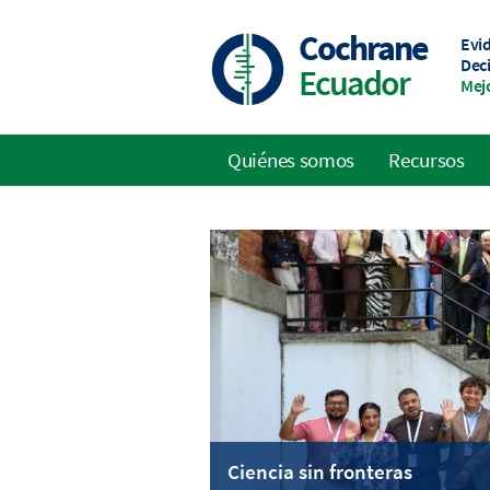
Skip
to
Cochrane
Evid
main
Dec
Ecuador
content
Mejo
Quiénes somos
Recursos
Main
navigation
Ciencia sin fronteras