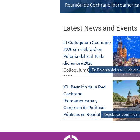
Reunión de Cochrane Iberoamerica
Latest News and Events
El Colloquium Cochrane
2026 se celebrará en
Polonia del 8 al 10 de
diciembre 2026
Colloquium Cochrane
En Polonia del 8 al 10 de di
2026
XXI Reunión de la Red
Cochrane
Iberoamericana y
Congreso de Políticas
Públicas en República
República Dominican
Dominicana 2025
XXI
Reunión de la Red
Cochrane