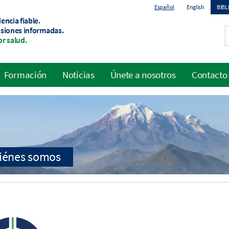
Español
English
BIB
encia fiable.
To
isiones informadas.
r salud.
me
Formación
Noticias
Únete a nosotros
Contacto