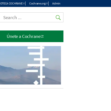
LIOTECA COCHRANE
Cochrane.org
Admin
p
nu
Únete a Cochrane