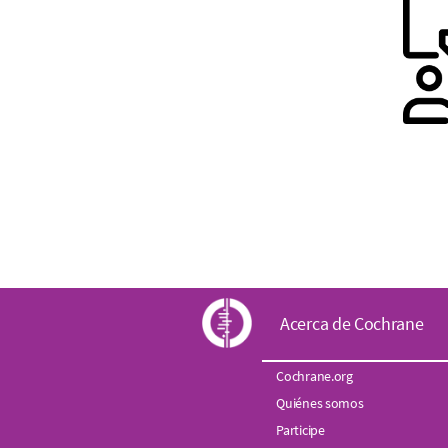
C
Acerca de Cochrane
o
Cochrane.org
Quiénes somos
c
Participe