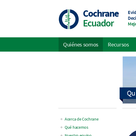
Skip
to
Cochrane
Evid
main
Dec
Ecuador
content
Mejo
Quiénes somos
Recursos
Main
navigation
Acerca de Cochrane
Main
Qué hacemos
Nuestro equipo