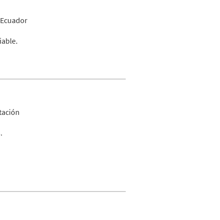
 Ecuador
iable.
ptación
.